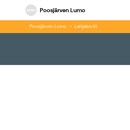
Poosjärven Lum
Poosjärven Lumo
Poosjärven Lumo
Lahjakortit