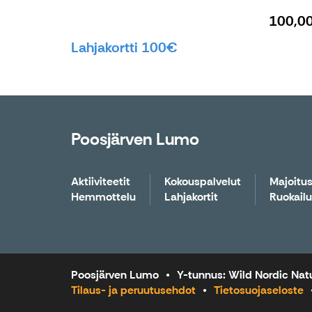
100,0
Lahjakortti 100€
Poosjärven Lumo
Aktiiviteetit
Kokouspalvelut
Majoitu
Hemmottelu
Lahjakortit
Ruokailu
Poosjärven Lumo
Y-tunnus: Wild Nordic Nat
Tilaus- ja peruutusehdot
Tietosuojaseloste