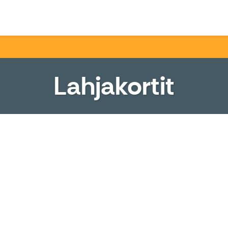
o
Lahjakortit