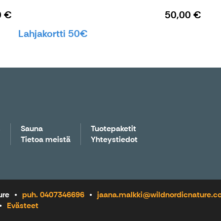
0 €
50,00 €
Lahjakortti 50€
s
Sauna
Tuotepaketit
Tietoa meistä
Yhteystiedot
ure
puh. 0407346696
jaana.malkki@wildnordicnature.
Evästeet