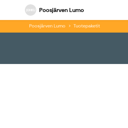
Poosjärven Lum
Poosjärven Lumo
Poosjärven Lumo
Tuotepaketit