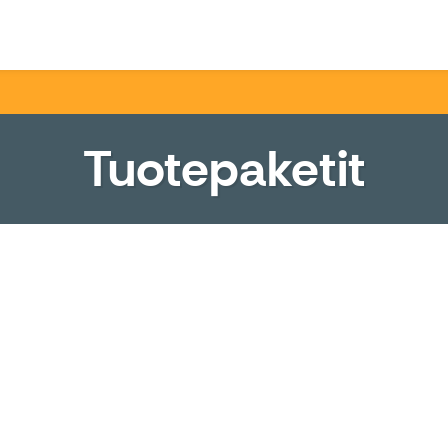
o
Tuotepaketit