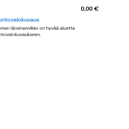
0,00 €
ontovalokuvaus
men länsirannikko on hyvää aluetta
ntovalokuvaukseen.