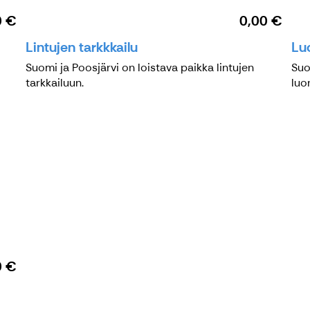
0 €
0,00 €
Lintujen tarkkkailu
Lu
Suomi ja Poosjärvi on loistava paikka lintujen
Suo
tarkkailuun.
luo
0 €