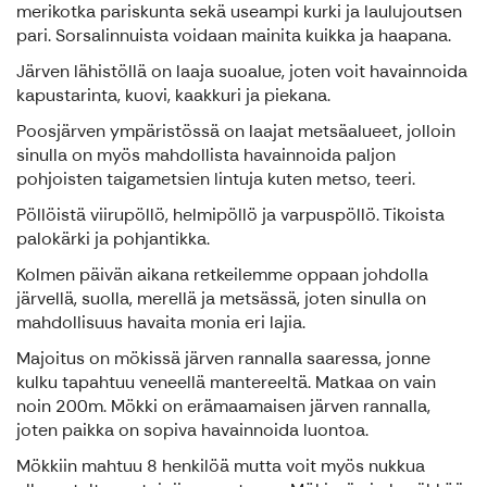
merikotka pariskunta sekä useampi kurki ja laulujoutsen
pari. Sorsalinnuista voidaan mainita kuikka ja haapana.
Järven lähistöllä on laaja suoalue, joten voit havainnoida
kapustarinta, kuovi, kaakkuri ja piekana.
Poosjärven ympäristössä on laajat metsäalueet, jolloin
sinulla on myös mahdollista havainnoida paljon
pohjoisten taigametsien lintuja kuten metso, teeri.
Pöllöistä viirupöllö, helmipöllö ja varpuspöllö. Tikoista
palokärki ja pohjantikka.
Kolmen päivän aikana retkeilemme oppaan johdolla
järvellä, suolla, merellä ja metsässä, joten sinulla on
mahdollisuus havaita monia eri lajia.
Majoitus on mökissä järven rannalla saaressa, jonne
kulku tapahtuu veneellä mantereeltä. Matkaa on vain
noin 200m. Mökki on erämaamaisen järven rannalla,
joten paikka on sopiva havainnoida luontoa.
Mökkiin mahtuu 8 henkilöä mutta voit myös nukkua