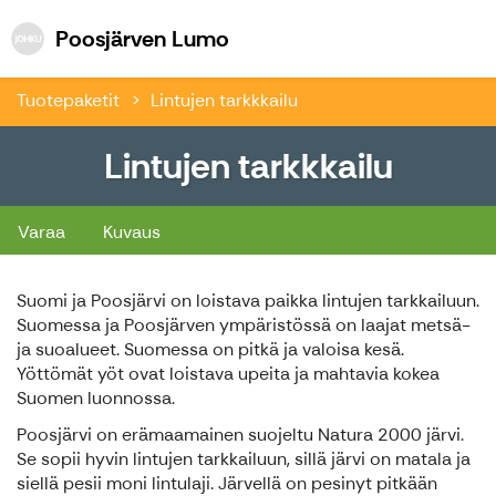
Poosjärven Lumo
Poosjärven Lumo
Tuotepaketit
Lintujen tarkkkailu
Lintujen tarkkkailu
Lintujen tarkkkailu
Varaa
Kuvaus
Suomi ja Poosjärvi on loistava paikka lintujen tarkkailuun.
Suomessa ja Poosjärven ympäristössä on laajat metsä-
ja suoalueet. Suomessa on pitkä ja valoisa kesä.
Yöttömät yöt ovat loistava upeita ja mahtavia kokea
Suomen luonnossa.
Poosjärvi on erämaamainen suojeltu Natura 2000 järvi.
Se sopii hyvin lintujen tarkkailuun, sillä järvi on matala ja
siellä pesii moni lintulaji. Järvellä on pesinyt pitkään