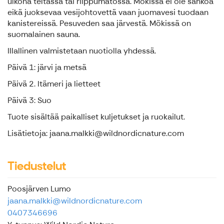
ulkona teltassa tai riippumatossa. Mökissä ei ole sähköä
eikä juoksevaa vesijohtovettä vaan juomavesi tuodaan
kanistereissä. Pesuveden saa järvestä. Mökissä on
suomalainen sauna.
Illallinen valmistetaan nuotiolla yhdessä.
Päivä 1: järvi ja metsä
Päivä 2. Itämeri ja lietteet
Päivä 3: Suo
Tuote sisältää paikalliset kuljetukset ja ruokailut.
Lisätietoja: jaana.malkki@wildnordicnature.com
Tiedustelut
Poosjärven Lumo
jaana.malkki@wildnordicnature.com
0407346696