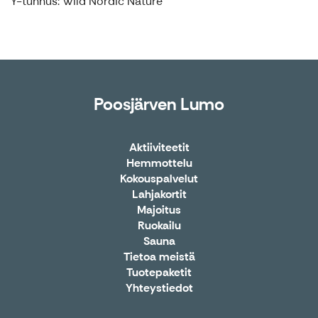
Y-tunnus: Wild Nordic Nature
Poosjärven Lumo
Aktiiviteetit
Hemmottelu
Kokouspalvelut
Lahjakortit
Majoitus
Ruokailu
Sauna
Tietoa meistä
Tuotepaketit
Yhteystiedot